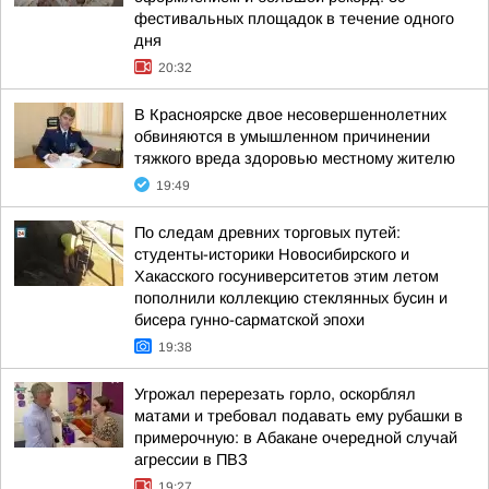
фестивальных площадок в течение одного
дня
20:32
В Красноярске двое несовершеннолетних
обвиняются в умышленном причинении
тяжкого вреда здоровью местному жителю
19:49
По следам древних торговых путей:
студенты-историки Новосибирского и
Хакасского госуниверситетов этим летом
пополнили коллекцию стеклянных бусин и
бисера гунно-сарматской эпохи
19:38
Угрожал перерезать горло, оскорблял
матами и требовал подавать ему рубашки в
примерочную: в Абакане очередной случай
агрессии в ПВЗ
19:27