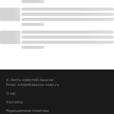
© Лента новостей Хакасии
Email:
info@khakassia-news.ru
О нас
Контакты
Редакционная политика