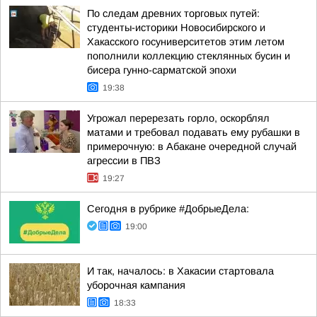
По следам древних торговых путей:
студенты-историки Новосибирского и
Хакасского госуниверситетов этим летом
пополнили коллекцию стеклянных бусин и
бисера гунно-сарматской эпохи
19:38
Угрожал перерезать горло, оскорблял
матами и требовал подавать ему рубашки в
примерочную: в Абакане очередной случай
агрессии в ПВЗ
19:27
Сегодня в рубрике #ДобрыеДела:
19:00
И так, началось: в Хакасии стартовала
уборочная кампания
18:33