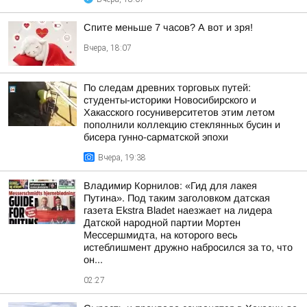
Спите меньше 7 часов? А вот и зря!
Вчера, 18:07
По следам древних торговых путей:
студенты-историки Новосибирского и
Хакасского госуниверситетов этим летом
пополнили коллекцию стеклянных бусин и
бисера гунно-сарматской эпохи
Вчера, 19:38
Владимир Корнилов: «Гид для лакея
Путина». Под таким заголовком датская
газета Ekstra Bladet наезжает на лидера
Датской народной партии Мортен
Мессершмидта, на которого весь
истеблишмент дружно набросился за то, что
он...
02:27