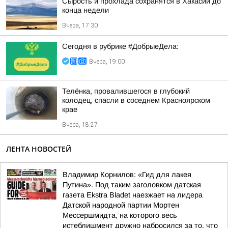
Сырость и прохлада сохранятся в Хакасии до
конца недели
Вчера, 17:30
Сегодня в рубрике #ДобрыеДела:
Вчера, 19:00
Телёнка, провалившегося в глубокий
колодец, спасли в соседнем Красноярском
крае
Вчера, 18:27
ЛЕНТА НОВОСТЕЙ
Владимир Корнилов: «Гид для лакея
Путина». Под таким заголовком датская
газета Ekstra Bladet наезжает на лидера
Датской народной партии Мортен
Мессершмидта, на которого весь
истеблишмент дружно набросился за то, что