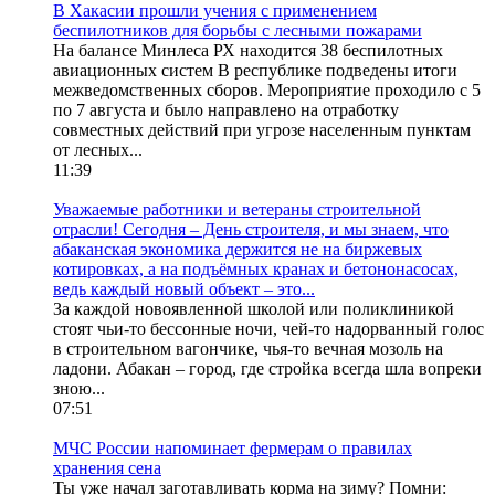
В Хакасии прошли учения с применением
беспилотников для борьбы с лесными пожарами
На балансе Минлеса РХ находится 38 беспилотных
авиационных систем В республике подведены итоги
межведомственных сборов. Мероприятие проходило с 5
по 7 августа и было направлено на отработку
совместных действий при угрозе населенным пунктам
от лесных...
11:39
Уважаемые работники и ветераны строительной
отрасли! Сегодня – День строителя, и мы знаем, что
абаканская экономика держится не на биржевых
котировках, а на подъёмных кранах и бетононасосах,
ведь каждый новый объект – это...
За каждой новоявленной школой или поликлиникой
стоят чьи-то бессонные ночи, чей-то надорванный голос
в строительном вагончике, чья-то вечная мозоль на
ладони. Абакан – город, где стройка всегда шла вопреки
зною...
07:51
МЧС России напоминает фермерам о правилах
хранения сена
Ты уже начал заготавливать корма на зиму? Помни: