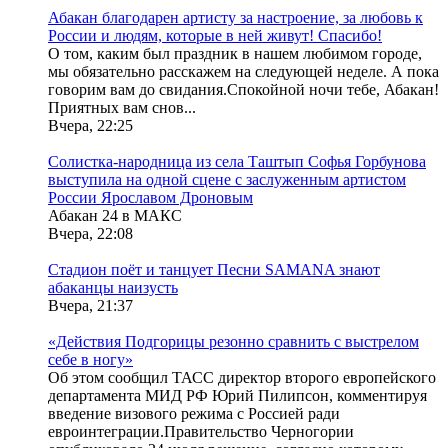
Абакан благодарен артисту за настроение, за любовь к
России и людям, которые в ней живут! Спасибо!
О том, каким был праздник в нашем любимом городе,
мы обязательно расскажем на следующей неделе. А пока
говорим вам до свидания.Спокойной ночи тебе, Абакан!
Приятных вам снов...
Вчера, 22:25
Солистка-народница из села Таштып Софья Горбунова
выступила на одной сцене с заслуженным артистом
России Ярославом Дроновым
Абакан 24 в МАКС
Вчера, 22:08
Стадион поёт и танцует Песни SAMANA знают
абаканцы наизусть
Вчера, 21:37
«Действия Подгорицы резонно сравнить с выстрелом
себе в ногу»
Об этом сообщил ТАСС директор второго европейского
департамента МИД РФ Юрий Пилипсон, комментируя
введение визового режима с Россией ради
евроинтеграции.Правительство Черногории