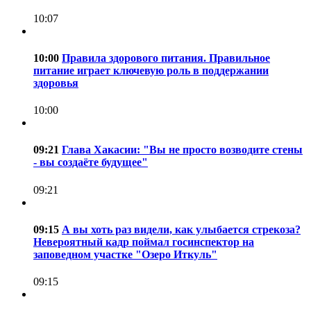
10:07
10:00
Правила здорового питания. Правильное
питание играет ключевую роль в поддержании
здоровья
10:00
09:21
Глава Хакасии: "Вы не просто возводите стены
- вы создаёте будущее"
09:21
09:15
А вы хоть раз видели, как улыбается стрекоза?
Невероятный кадр поймал госинспектор на
заповедном участке "Озеро Иткуль"
09:15