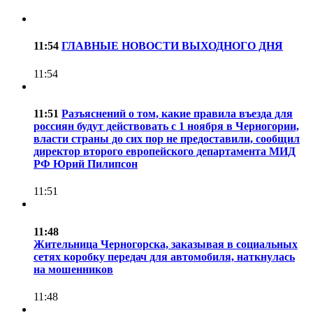
11:54
ГЛАВНЫЕ НОВОСТИ ВЫХОДНОГО ДНЯ
11:54
11:51
Разъяснений о том, какие правила въезда для
россиян будут действовать с 1 ноября в Черногории,
власти страны до сих пор не предоставили, сообщил
директор второго европейского департамента МИД
РФ Юрий Пилипсон
11:51
11:48
Жительница Черногорска, заказывая в социальных
сетях коробку передач для автомобиля, наткнулась
на мошенников
11:48