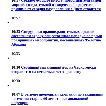
10:57
Создаём будущее вместе: представители самой
мирной, созидательной и творческой профессии
принимают сегодня поздравления с Днем строителя
10:57
10:33
Сотрудники правоохранительных органов
обеспечили охрану общественного порядка во время
праздничных мероприятий, посвящённых 95-летию
Абакана
10:33
10:30
Серийный магазинный вор из Черногорска
отправится на несколько лет за решетку
10:30
10:07
В регионе проводится кампания по вакцинации
населения старше 60 лет от пневмококковой
инфекции