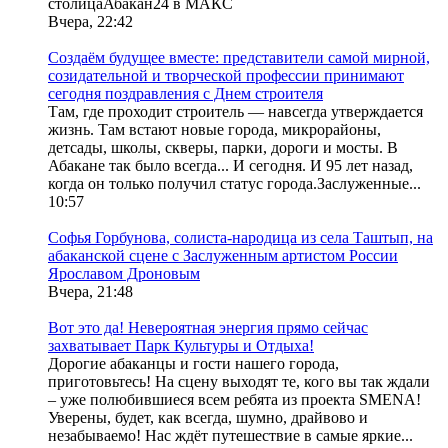
столицаАбакан24 в МАКС
Вчера, 22:42
Создаём будущее вместе: представители самой мирной,
созидательной и творческой профессии принимают
сегодня поздравления с Днем строителя
Там, где проходит строитель — навсегда утверждается
жизнь. Там встают новые города, микрорайоны,
детсады, школы, скверы, парки, дороги и мосты. В
Абакане так было всегда... И сегодня. И 95 лет назад,
когда он только получил статус города.Заслуженные...
10:57
Софья Горбунова, солиста-народица из села Таштып, на
абаканской сцене с Заслуженным артистом России
Ярославом Дроновым
Вчера, 21:48
Вот это да! Невероятная энергия прямо сейчас
захватывает Парк Культуры и Отдыха!
Дорогие абаканцы и гости нашего города,
приготовьтесь! На сцену выходят те, кого вы так ждали
– уже полюбившиеся всем ребята из проекта SMENA!
Уверены, будет, как всегда, шумно, драйвово и
незабываемо! Нас ждёт путешествие в самые яркие...