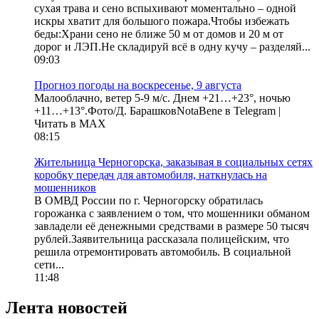
сухая трава и сено вспыхивают моментально – одной
искры хватит для большого пожара.Чтобы избежать
беды:Храни сено не ближе 50 м от домов и 20 м от
дорог и ЛЭП.Не складируй всё в одну кучу – разделяй...
09:03
Прогноз погоды на воскресенье, 9 августа
Малооблачно, ветер 5-9 м/с. Днем +21…+23°, ночью
+11…+13°.Фото/Д. БарашковNotaBene в Telegram |
Читать в MAX
08:15
Жительница Черногорска, заказывая в социальных сетях
коробку передач для автомобиля, наткнулась на
мошенников
В ОМВД России по г. Черногорску обратилась
горожанка с заявлением о том, что мошенники обманом
завладели её денежными средствами в размере 50 тысяч
рублей.Заявительница рассказала полицейским, что
решила отремонтировать автомобиль. В социальной
сети...
11:48
Лента новостей