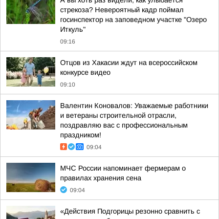
А вы хоть раз видели, как улыбается
стрекоза? Невероятный кадр поймал
госинспектор на заповедном участке "Озеро
Иткуль"
09:16
Отцов из Хакасии ждут на всероссийском
конкурсе видео
09:10
Валентин Коновалов: Уважаемые работники
и ветераны строительной отрасли,
поздравляю вас с профессиональным
праздником!
09:04
МЧС России напоминает фермерам о
правилах хранения сена
09:04
«Действия Подгорицы резонно сравнить с