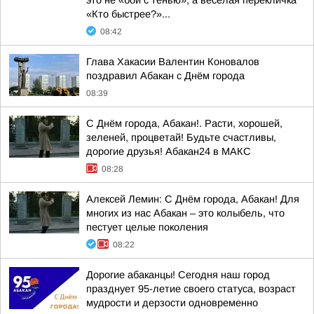
это не «бой с тенью», а весёлая перекличка
«Кто быстрее?»...
08:42
Глава Хакасии Валентин Коновалов
поздравил Абакан с Днём города
08:39
С Днём города, Абакан!. Расти, хорошей,
зеленей, процветай! Будьте счастливы,
дорогие друзья! Абакан24 в МАКС
08:28
Алексей Лемин: С Днём города, Абакан! Для
многих из нас Абакан – это колыбель, что
пестует целые поколения
08:22
Дорогие абаканцы! Сегодня наш город
празднует 95-летие своего статуса, возраст
мудрости и дерзости одновременно