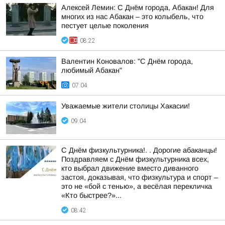
Алексей Лемин: С Днём города, Абакан! Для
многих из нас Абакан – это колыбель, что
пестует целые поколения
08:22
Валентин Коновалов: "С Днём города,
любимый Абакан"
07:04
Уважаемые жители столицы Хакасии!
09:04
С Днём физкультурника!. . Дорогие абаканцы!
Поздравляем с Днём физкультурника всех,
кто выбрал движение вместо диванного
застоя, доказывая, что физкультура и спорт –
это не «бой с тенью», а весёлая перекличка
«Кто быстрее?»...
08:42