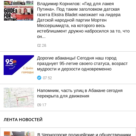
Владимир Корнилов: «Гид для лакея
Путина». Под таким заголовком датская
газета Ekstra Bladet наезжает на лидера
Датской народной партии Мортен
Мессершмидта, на которого весь
истеблишмент дружно набросился за то, что
он...
02:28
Дорогие абаканцы! Сегодня наш город
празднует 95-летие своего статуса, возраст
мудрости и дерзости одновременно
07:52
Напомним, часть улиц в Абакане сегодня
перекрыта для движения
09:17
ЛЕНТА НОВОСТЕЙ
В Черногорске полицейские и общественники