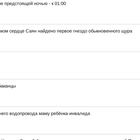
е предстоящей ночью - к 01:00
амом сердце Саян найдено первое гнездо обыкновенного щура
баканцы
него водопровода маму ребёнка-инвалида