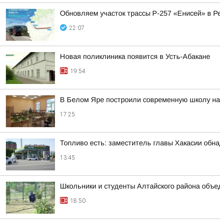
Обновляем участок трассы Р-257 «Енисей» в Р
22:07
Новая поликлиника появится в Усть-Абакане
19:54
В Белом Яре построили современную школу на
17:25
Топливо есть: заместитель главы Хакасии обн
13:45
Школьники и студенты Алтайского района объе
18:50