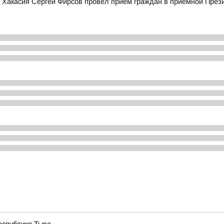
ики Хакасия Сергей Фирсов провел прием граждан в приемной Пре