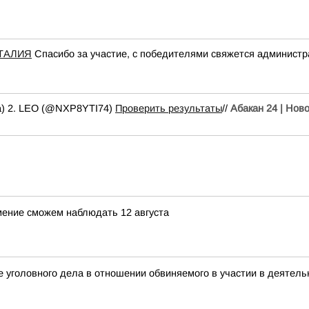
ТАЛИЯ
Спасибо за участие, с победителями свяжется администр
a) 2. LEO (@NXP8YTI74)
Проверить результаты
//
Абакан 24 | Нов
мение сможем наблюдать 12 августа
 уголовного дела в отношении обвиняемого в участии в деятель