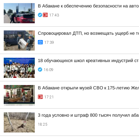
В Абакане к обеспечению безопасности на авт
17:43
Спровоцировал ДТП, но возмещать ущерб не то
17:39
18 обучающихся школ креативных индустрий ст
16:09
В Абакане открыли музей СВО к 175-летию Же
17:21
3 года условно и штраф 800 тысяч получил аба
18:25