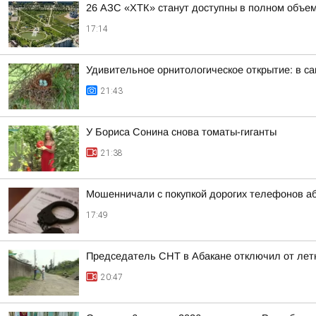
26 АЗС «ХТК» станут доступны в полном объем
17:14
Удивительное орнитологическое открытие: в с
21:43
У Бориса Сонина снова томаты-гиганты
21:38
Мошенничали с покупкой дорогих телефонов а
17:49
Председатель СНТ в Абакане отключил от лет
20:47