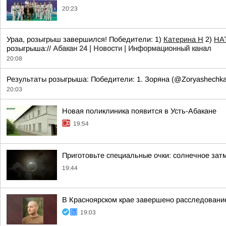
20:23
Ураа, розыгрыш завершился! Победители: 1)
Катерина Н
2)
НА
розыгрыша://
Абакан 24 | Новости | Информационный канал
20:08
Результаты розыгрыша: Победители: 1. Зоряна (@Zoryashechk
20:03
Новая поликлиника появится в Усть-Абакане
19:54
Приготовьте специальные очки: солнечное зат
19:44
В Красноярском крае завершено расследование
19:03