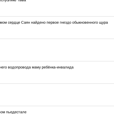
еспублике Тыва
амом сердце Саян найдено первое гнездо обыкновенного щура
него водопровода маму ребёнка-инвалида
вом пьедестале