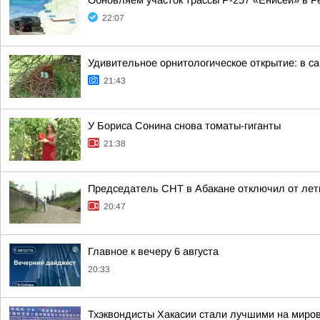
Обновляем участок трассы Р-257 «Енисей» в Р
22:07
Удивительное орнитологическое открытие: в с
21:43
У Бориса Сонина снова томаты-гиганты
21:38
Председатель СНТ в Абакане отключил от лет
20:47
Главное к вечеру 6 августа
20:33
Тхэквондисты Хакасии стали лучшими на миро