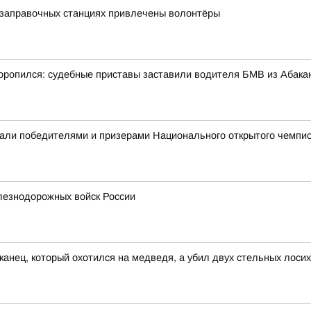
озаправочных станциях привлечены волонтёры
ропился: судебные приставы заставили водителя БМВ из Абакан
али победителями и призерами Национального открытого чемпио
лезнодорожных войск России
канец, который охотился на медведя, а убил двух стельных лосих