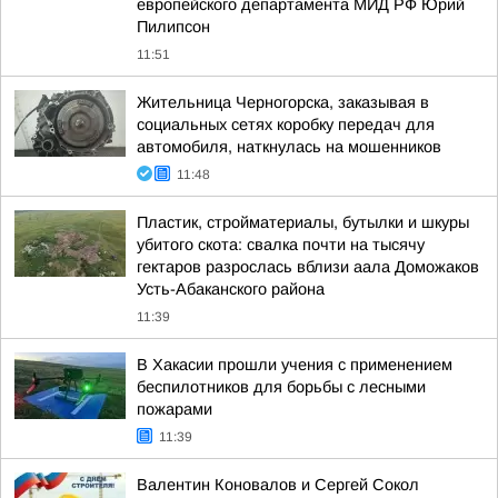
европейского департамента МИД РФ Юрий
Пилипсон
11:51
Жительница Черногорска, заказывая в
социальных сетях коробку передач для
автомобиля, наткнулась на мошенников
11:48
Пластик, стройматериалы, бутылки и шкуры
убитого скота: свалка почти на тысячу
гектаров разрослась вблизи аала Доможаков
Усть-Абаканского района
11:39
В Хакасии прошли учения с применением
беспилотников для борьбы с лесными
пожарами
11:39
Валентин Коновалов и Сергей Сокол