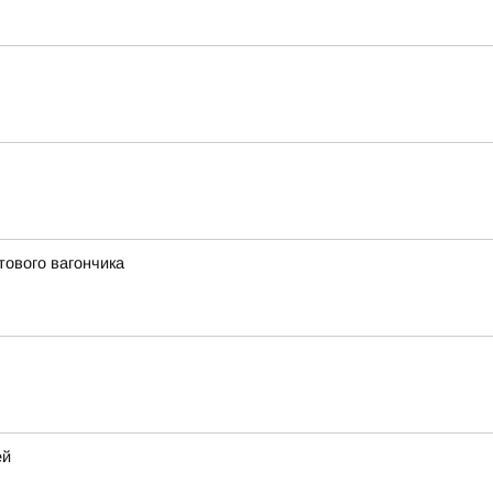
тового вагончика
ей