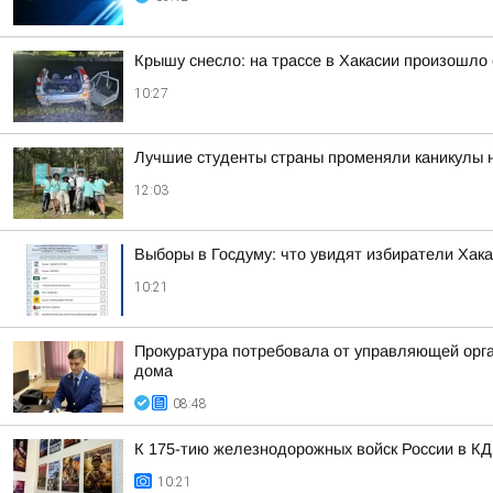
Крышу снесло: на трассе в Хакасии произошло
10:27
Лучшие студенты страны променяли каникулы на
12:03
Выборы в Госдуму: что увидят избиратели Хак
10:21
Прокуратура потребовала от управляющей орг
дома
08:48
К 175-тию железнодорожных войск России в КД
10:21