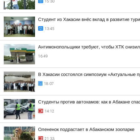
15:30
Студент из Хакасии внёс вклад в развитие тур
13:45
Антимонопольщики требуют, чтобы ХТК снизил
16:49
В Хакасии состоялся симпозиум «Актуальные п
18:07
Студенты против автохамов: как в Абакане спа
14:12
Олененок подрастает в Абаканском зоопарке
21:33