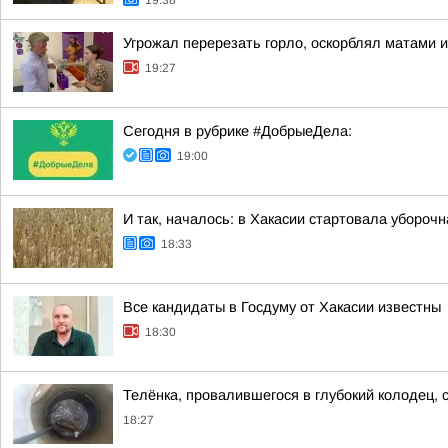
19:38
Угрожал перерезать горло, оскорблял матами 
19:27
Сегодня в рубрике #ДобрыеДела:
19:00
И так, началось: в Хакасии стартовала убороч
18:33
Все кандидаты в Госдуму от Хакасии известны
18:30
Телёнка, провалившегося в глубокий колодец, 
18:27