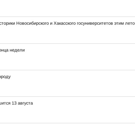
сторики Новосибирского и Хакасского госуниверситетов этим лет
конца недели
ороду
ится 13 августа