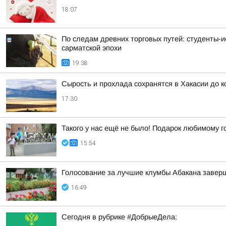
18:07
По следам древних торговых путей: студенты-и
сарматской эпохи
19:38
Сырость и прохлада сохранятся в Хакасии до 
17:30
Такого у нас ещё не было! Подарок любимому г
15:54
Голосование за лучшие клумбы Абакана заверш
16:49
Сегодня в рубрике #ДобрыеДела: