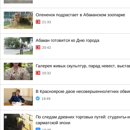
Олененок подрастает в Абаканском зоопарке
21:33
Абакан готовится ко Дню города
20:42
Галерея живых скульптур, парад невест, выст
20:32
В Красноярске двое несовершеннолетних обв
19:49
По следам древних торговых путей: студенты-и
сарматской эпохи