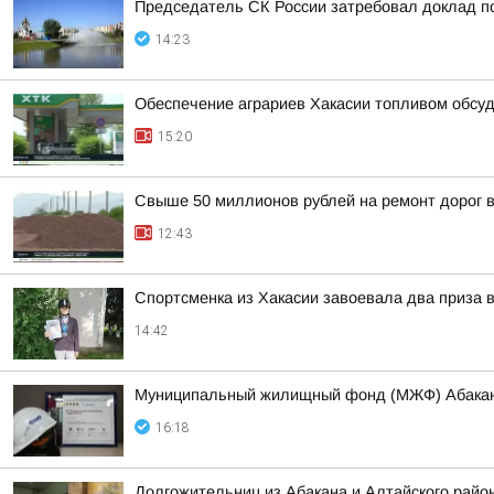
Председатель СК России затребовал доклад п
14:23
Обеспечение аграриев Хакасии топливом обсу
15:20
Свыше 50 миллионов рублей на ремонт дорог 
12:43
Спортсменка из Хакасии завоевала два приза 
14:42
Муниципальный жилищный фонд (МЖФ) Абакана 
16:18
Долгожительниц из Абакана и Алтайского райо