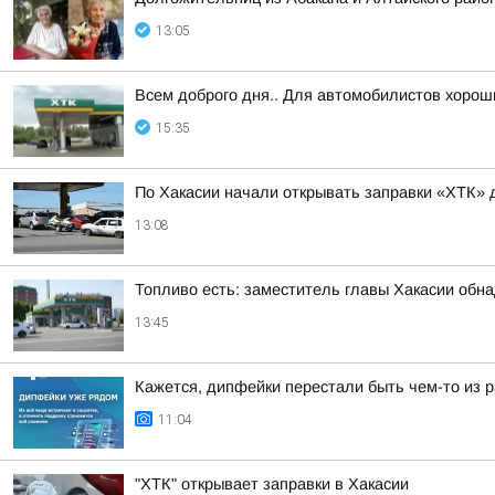
13:05
Всем доброго дня.. Для автомобилистов хорош
15:35
По Хакасии начали открывать заправки «ХТК» 
13:08
Топливо есть: заместитель главы Хакасии обн
13:45
Кажется, дипфейки перестали быть чем-то из 
11:04
"ХТК" открывает заправки в Хакасии