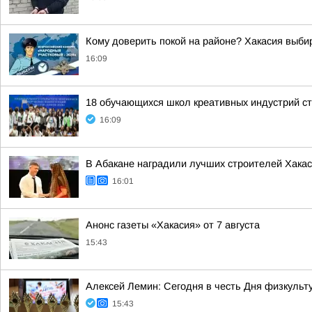
Кому доверить покой на районе? Хакасия выбир
16:09
18 обучающихся школ креативных индустрий ст
16:09
В Абакане наградили лучших строителей Хака
16:01
Анонс газеты «Хакасия» от 7 августа
15:43
Алексей Лемин: Сегодня в честь Дня физкульт
15:43