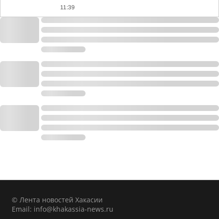
11:39
© Лента новостей Хакасии
Email:
info@khakassia-news.ru