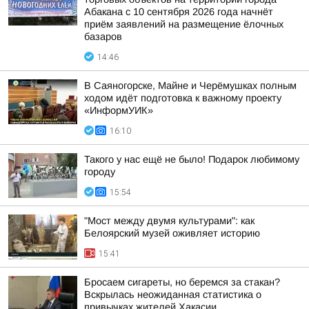
Абакана с 10 сентября 2026 года начнёт
приём заявлений на размещение ёлочных
базаров
14:46
В Саяногорске, Майне и Черёмушках полным
ходом идёт подготовка к важному проекту
«ИнформУИК»
16:10
Такого у нас ещё не было! Подарок любимому
городу
15:54
"Мост между двумя культурами": как
Белоярский музей оживляет историю
15:41
Бросаем сигареты, но беремся за стакан?
Вскрылась неожиданная статистика о
привычках жителей Хакасии