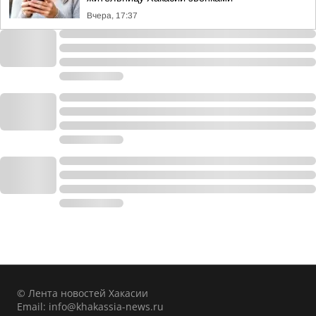
Вчера, 17:37
© Лента новостей Хакасии
Email:
info@khakassia-news.ru