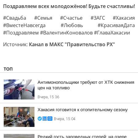
Поздравляем всех молодожёнов! Будьте счастливы!
#Свадьба #Семья #Счастье #ЗАГС #Хакасия
#ВместеНавсегда #Любовь #КрасиваяДата
#Поздравляем #ВалентинКоновалов #ГлаваХакасии
Источник:
Канал в МАКС "Правительство РХ"
ТОП
Антимонопольщики требуют от ХТК снижения
цен на топливо
Вчера, 15:36
Хакасия готовится к отопительному сезону
Вчера, 15:04
Редкий гость заповедных степей: на озере