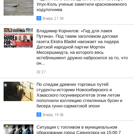
Улух-Коль ученые заметили краснокнижного
ходулочника
Вчера, 21:39
Владимир Корнилов: «Гид для лакея
Путина». Под таким заголовком датская
газета Ekstra Bladet наезжает на лидера
Датской народной партии Мортен
Мессершмидта, на которого весь
истеблишмент дружно набросился за то, что
он...
02:27
По следам древних торговых путей:
студенты-историки Новосибирского и
Хакасского госуниверситетов этим летом
пополнили коллекцию стеклянных бусин и
бисера гунно-сарматской эпохи
Вчера, 19:38
Ситуация с топливом в муниципальном
образовании город Саяногорск на 15:00 7