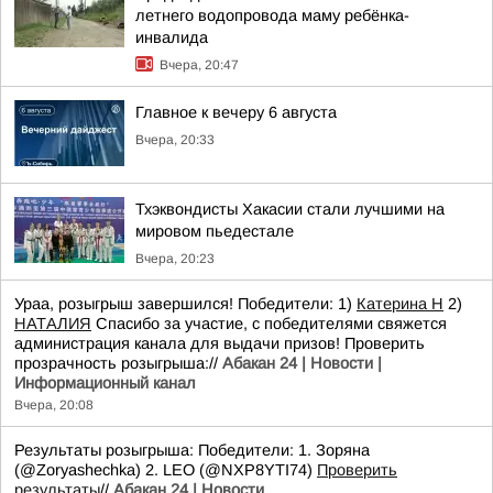
летнего водопровода маму ребёнка-
инвалида
Вчера, 20:47
Главное к вечеру 6 августа
Вчера, 20:33
Тхэквондисты Хакасии стали лучшими на
мировом пьедестале
Вчера, 20:23
Ураа, розыгрыш завершился! Победители: 1)
Катерина Н
2)
НАТАЛИЯ
Спасибо за участие, с победителями свяжется
администрация канала для выдачи призов! Проверить
прозрачность розыгрыша://
Абакан 24 | Новости |
Информационный канал
Вчера, 20:08
Результаты розыгрыша: Победители: 1. Зоряна
(@Zoryashechka) 2. LEO (@NXP8YTI74)
Проверить
результаты
//
Абакан 24 | Новости