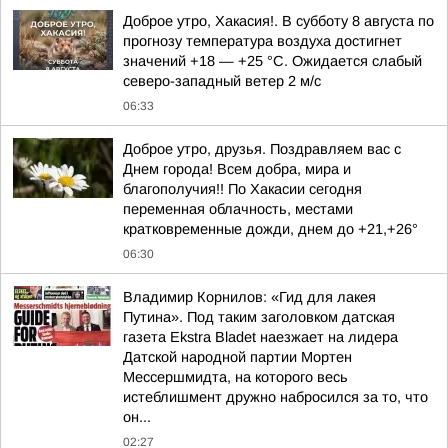
Доброе утро, Хакасия!. В субботу 8 августа по
прогнозу температура воздуха достигнет
значений +18 — +25 °С. Ожидается слабый
северо-западный ветер 2 м/с
06:33
Доброе утро, друзья. Поздравляем вас с
Днем города! Всем добра, мира и
благополучия!! По Хакасии сегодня
переменная облачность, местами
кратковременные дожди, днем до +21,+26°
06:30
Владимир Корнилов: «Гид для лакея
Путина». Под таким заголовком датская
газета Ekstra Bladet наезжает на лидера
Датской народной партии Мортен
Мессершмидта, на которого весь
истеблишмент дружно набросился за то, что
он...
02:27