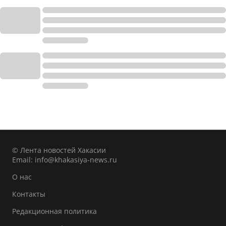
© Лента новостей Хакасии
Email:
info@khakasiya-news.ru
О нас
Контакты
Редакционная политика