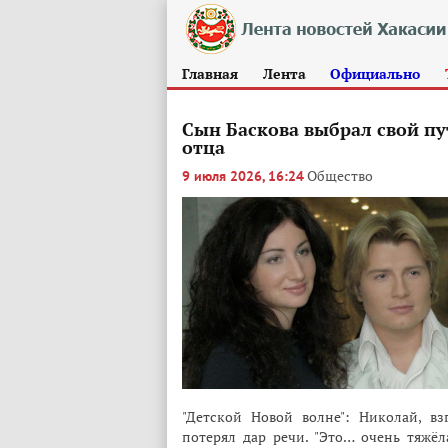
Главная
Лента
Официально
Сын Баскова выбрал свой пут
отца
Общество
9 июля 2026, 16:24
"Детской Новой волне": Николай, вз
потерял дар речи. "Это… очень тяжё