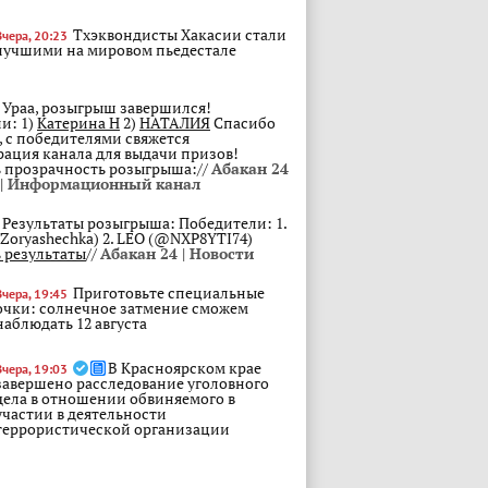
Тхэквондисты Хакасии стали
Вчера, 20:23
лучшими на мировом пьедестале
Ураа, розыгрыш завершился!
и: 1)
Катерина Н
2)
НАТАЛИЯ
Спасибо
, с победителями свяжется
ация канала для выдачи призов!
 прозрачность розыгрыша://
Абакан 24
и | Информационный канал
Результаты розыгрыша: Победители: 1.
Zoryashechka) 2. LEO (@NXP8YTI74)
 результаты
//
Абакан 24 | Новости
Приготовьте специальные
Вчера, 19:45
очки: солнечное затмение сможем
наблюдать 12 августа
В Красноярском крае
Вчера, 19:03
завершено расследование уголовного
дела в отношении обвиняемого в
участии в деятельности
террористической организации
3 года условно и штраф 800
Вчера, 18:27
тысяч получил абаканец, который