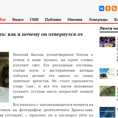
Топ
Видео
СМИ
Паблики
Мнения
Лонгриды
К
Лента н
ь: как и почему он отвернулся от
Николай Басков, олицетворение блеска и
успеха в мире музыки, на сцене словно
излучает свет. Его роскошные костюмы,
златые ноты и восторженные взгляды
публики делают его одним из самых
заметных артистов. Но стоит произнести
слово "сын", и вся эта магия мгновенно
тускнеет, уступая место непростой личной
драме.
Всё началось с запоминающегося момента на
глянув на фотографию десятилетнего Бронислава,
лая ситуация", — произнес он и поспешил уйти из