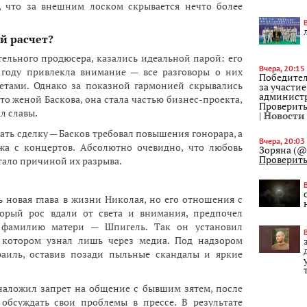
, что за внешним лоском скрывается нечто более
й расчет?
тельного продюсера, казались идеальной парой: его
Вчера, 20:15
1 году привлекла внимание — все разговоры о них
Победител
етами. Однако за показной гармонией скрывались
за участие
администр
то женой Баскова, она стала частью бизнес-проекта,
Проверить
л славы.
| Новост
ь сделку — Басков требовал повышения гонорара, а
Вчера, 20:03
ужа с концертов. Абсолютно очевидно, что любовь
Зоряна (@
Проверить
тало причиной их разрыва.
ь новая глава в жизни Николая, но его отношения с
торый рос вдали от света и внимания, предпочел
 фамилию матери — Шпигель. Так он установил
котором узнал лишь через медиа. Под надзором
раиль, оставив позади пыльные скандалы и яркие
наложил запрет на общение с бывшим зятем, после
обсуждать свои проблемы в прессе. В результате