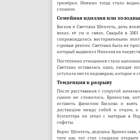
гримёрки. Именно тогда стало видно
сложное.
Семейная идиллия или холодны
Басков и Светлана Шпигель, дочь влия
вокал, её ум и связи. Свадьба в 200
сопровождались восторженными эпит
суровые реалии. Светлана была не прос
который выдвинул Николая на пьедеста
Постепенно отношения стали напоминат
Светлана оставалась одна, ожидая м
уступила место недоверию, которое и с
Тенденция к разрыву
После расставания с супругой началас
сыном не сложились. Бронислав, ко
оставить фамилию Баскова и взять
дистанцию между собой и отцом, о 
бухгалтера он уехал с матерью в Из
софиты.
Борис Шпигель, дедушка Бронислава, 
того как тот стал слишком открыто 