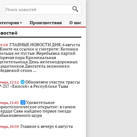
атегории
Происшествия
О нас
►
овостей
ГЛАВНЫЕ НОВОСТИ ДНЯ. 6 августа
01:58
Жмите на ссылки и смотрите: Колонки
больше не пустые Жеребьёвка партий
Горячая пора Криминальная
целительница День железнодорожных
защитников Двигатель экономики
Медвежий сезон ...
Обновляем участок трассы
Вчера, 22:12
Р-257 «Енисей» в Республике Тыва
Удивительное
Вчера, 21:45
орнитологическое открытие: в самом
сердце Саян найдено первое гнездо
обыкновенного щура
Главное к вечеру 6 августа
Вчера, 20:39