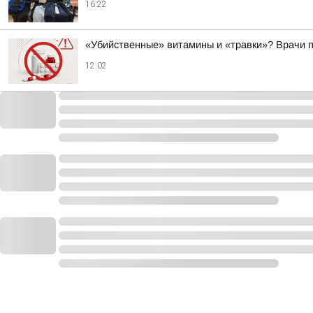
16:22
«Убийственные» витамины и «травки»? Врачи 
12:02