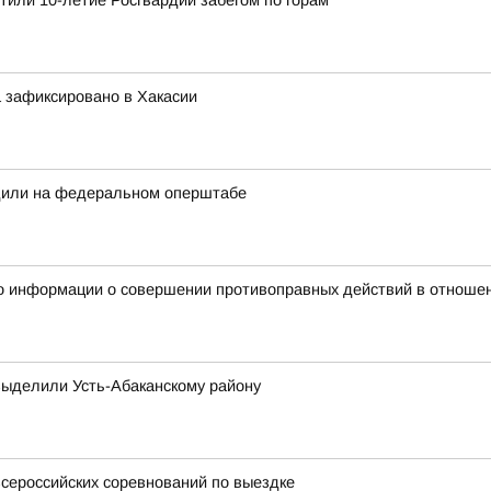
етили 10-летие Росгвардии забегом по горам
 зафиксировано в Хакасии
дили на федеральном оперштабе
о информации о совершении противоправных действий в отношен
выделили Усть-Абаканскому району
всероссийских соревнований по выездке