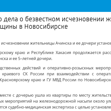
о дела о безвестном исчезновении 
нщины в Новосибирске
ом исчезновении жительницы Ачинска и ее дочери уста
скому краю и Республике Хакасия продолжается расс
ска и ее 5–летней дочери.
едственных действий и оперативно-розыскных мероп
и краевого СК России при взаимодействии с опера
 Красноярскому краю и ГУ МВД России по Новосибирс
месте с дочерью ушла из квартиры по месту жительст
овых мероприятий на железнодорожной насыпи около ул
ится судебно-медицинская экспертиза с целью установл