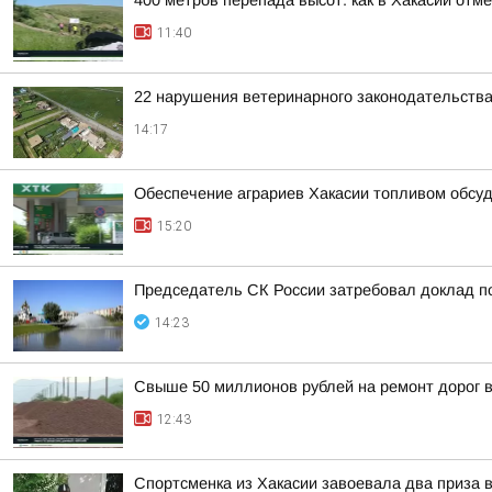
400 метров перепада высот: как в Хакасии отм
11:40
22 нарушения ветеринарного законодательства
14:17
Обеспечение аграриев Хакасии топливом обсу
15:20
Председатель СК России затребовал доклад п
14:23
Свыше 50 миллионов рублей на ремонт дорог 
12:43
Спортсменка из Хакасии завоевала два приза 