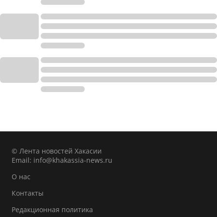
© Лента новостей Хакасии
Email:
info@khakassia-news.ru
О нас
Контакты
Редакционная политика