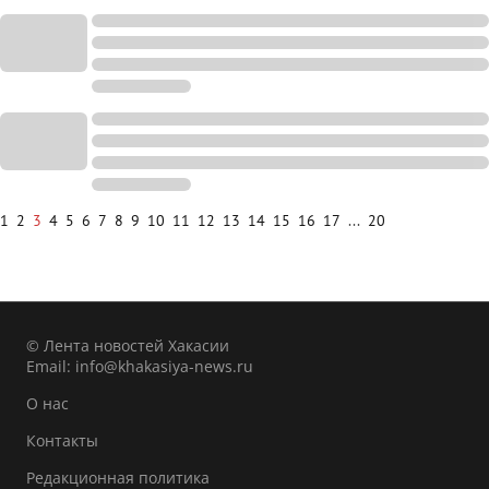
1
2
3
4
5
6
7
8
9
10
11
12
13
14
15
16
17
...
20
© Лента новостей Хакасии
Email:
info@khakasiya-news.ru
О нас
Контакты
Редакционная политика