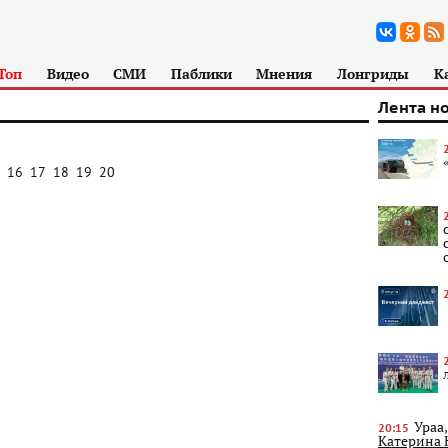
Топ
Видео
СМИ
Паблики
Мнения
Лонгриды
К
Лента н
16
17
18
19
20
Ураа
20:15
Катерина 