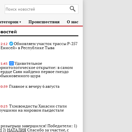
атегории
Происшествия
О нас
►
овостей
Обновляем участок трассы Р-257
22:12
«Енисей» в Республике Тыва
Удивительное
21:45
орнитологическое открытие: в самом
сердце Саян найдено первое гнездо
обыкновенного щура
Главное к вечеру 6 августа
20:39
Тхэквондисты Хакасии стали
20:23
лучшими на мировом пьедестале
, розыгрыш завершился! Победители: 1)
Н
2)
НАТАЛИЯ
Спасибо за участие, с