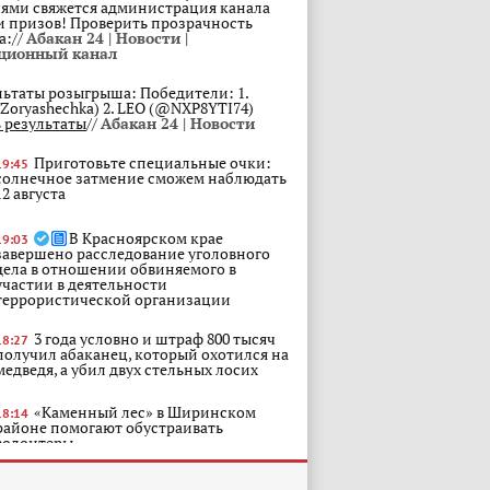
ями свяжется администрация канала
и призов! Проверить прозрачность
а://
Абакан 24 | Новости |
ционный канал
льтаты розыгрыша: Победители: 1.
Zoryashechka) 2. LEO (@NXP8YTI74)
 результаты
//
Абакан 24 | Новости
Приготовьте специальные очки:
19:45
солнечное затмение сможем наблюдать
12 августа
В Красноярском крае
19:03
завершено расследование уголовного
дела в отношении обвиняемого в
участии в деятельности
террористической организации
3 года условно и штраф 800 тысяч
18:27
получил абаканец, который охотился на
медведя, а убил двух стельных лосих
«Каменный лес» в Ширинском
18:14
районе помогают обустраивать
волонтеры
В Абакане к обеспечению
17:43